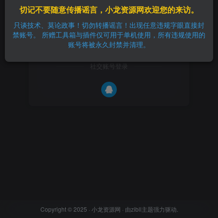
切记不要随意传播谣言，小龙资源网欢迎您的来访。
找回密码
记住登录
只谈技术、莫论政事！切勿转播谣言！出现任意违规字眼直接封
禁账号。 所赠工具箱与插件仅可用于单机使用，所有违规使用的
登录
账号将被永久封禁并清理。
社交账号登录
Copyright © 2025 ·
小龙资源网
· 由
zibll主题
强力驱动.