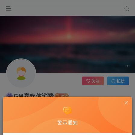
关注
私信
GM喜欢你消费
4枚徽章
永久贵宾
就喜欢玩问道~
警示通知
文章
0
收藏
0
评论
1
粉丝
0