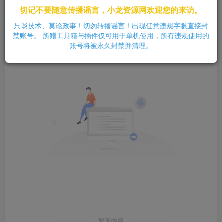
切记不要随意传播谣言，小龙资源网欢迎您的来访。
发布
排序
0
只谈技术、莫论政事！切勿转播谣言！出现任意违规字眼直接封
禁账号。 所赠工具箱与插件仅可用于单机使用，所有违规使用的
账号将被永久封禁并清理。
暂无内容