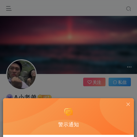
关注
私信
A小老弟
2枚徽章
这家伙很懒，什么都没有写...
警示通知
文章
0
收藏
0
评论
4
粉丝
0