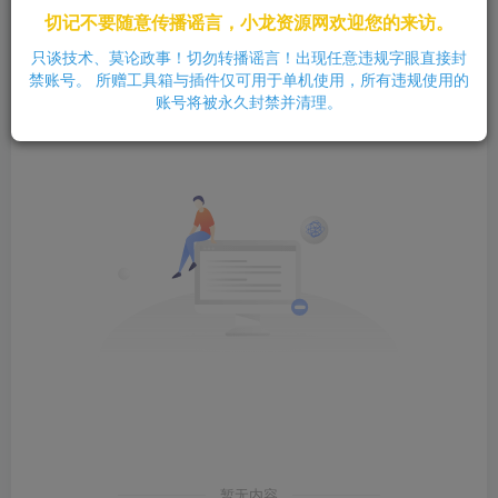
切记不要随意传播谣言，小龙资源网欢迎您的来访。
发布
排序
0
只谈技术、莫论政事！切勿转播谣言！出现任意违规字眼直接封
禁账号。 所赠工具箱与插件仅可用于单机使用，所有违规使用的
账号将被永久封禁并清理。
暂无内容