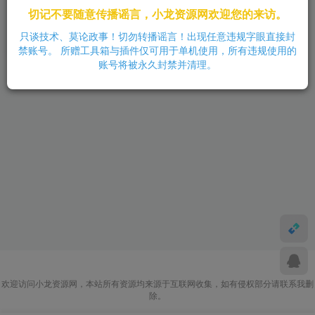
切记不要随意传播谣言，小龙资源网欢迎您的来访。
ETC修改
教程类
文档类
只谈技术、莫论政事！切勿转播谣言！出现任意违规字眼直接封
8个月前
5
禁账号。 所赠工具箱与插件仅可用于单机使用，所有违规使用的
账号将被永久封禁并清理。
欢迎访问小龙资源网，本站所有资源均来源于互联网收集，如有侵权部分请联系我删
除。