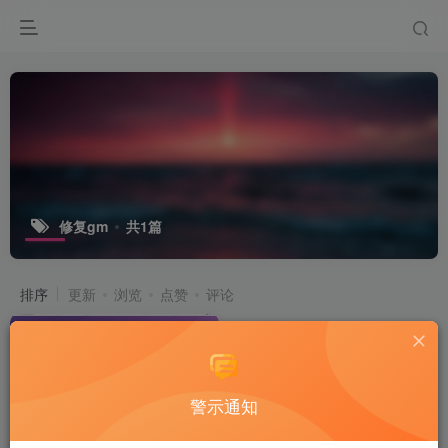
修复gm
共1篇
排序
更新
浏览
点赞
评论
警示通知
小龙插件功能介绍