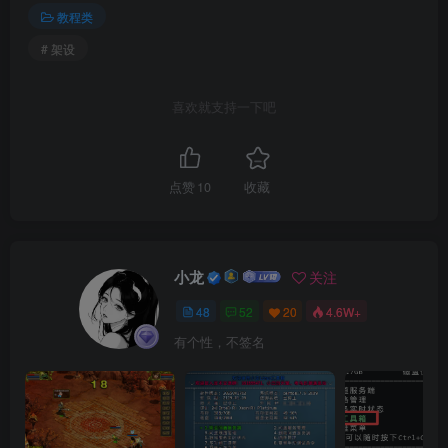
教程类
# 架设
喜欢就支持一下吧
点赞
10
收藏
小龙
关注
48
52
20
4.6W+
有个性，不签名