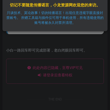
切记不要随意传播谣言，小龙资源网欢迎您的来访。
本文仅供学习与参考，观点仅代表作者个人意见，与
只谈技术、莫论政事！切勿转播谣言！出现任意违规字眼直接封
本站无关。
禁账号。 所赠工具箱与插件仅可用于单机使用，所有违规使用的
如有侵权问题，请立即联系我们处理，谢谢理解与支
账号将被永久封禁并清理。
持。
小白一路回车即可完成部署，老白闭眼回车即可。
此处内容已隐藏，至尊VIP可见
请登录后查看特权
THE END