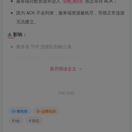
服务端分配资源并进入
状态等待 ACK；
SYN_RECV
因为 ACK 不会到来，服务端资源被耗尽，导致正常连接
无法建立。
⚠️ 影响：
服务器 TCP 连接队列被占满；
系统资源耗尽，服务不可用（DoS）；
展开阅读全文
2. TCP Reset 攻击（RST Injection）
🧨 原理：
THE END
攻击者构造一个伪造的 TCP RST 包，干扰正常连接；
教程类
运维知识
如果序列号匹配成功，连接被强制断开。
# tcp
# 协议
⚠️ 影响：