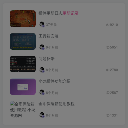
4. TCP Port Scanning（端口扫描）
插件更新日志
更新记录
🧨 原理：
37天前
9210
攻击者通过发送不同 TCP 标志位包（如 SYN、FIN）探
测服务器开放端口；
工具箱安装
获取系统运行服务信息，为后续攻击做准备。
9个月前
5051
问题反馈
⚠️ 影响：
8个月前
2780
泄露系统拓扑、服务类型；
小龙插件功能介绍
成为攻击前的侦察阶段。
8个月前
2587
🛡️ 三、防御 TCP 攻击的常见策略
金币保险箱使用教程
✅ 1. 针对 SYN Flood 攻击的防御
8个月前
1331