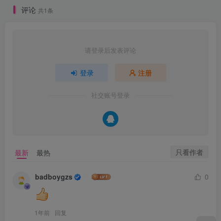
启用 SYN Cookie（Linux 内核功能）：
评论
共1条
echo 1 > /proc/sys/net/ipv4/tcp_syncookies
缩小 SYN 队列等待时间：
请登录后发表评论
echo 30 > /proc/sys/net/ipv4/tcp_synack_retries
登录
注册
使用防火墙限制连接速率（以 iptables 为例）：
社交账号登录
iptables -A INPUT -p tcp --syn -m limit --limit 1
0/s --limit-burst 20 -j ACCEPT
部署专业的防 DDoS 网关或 CDN（如阿里云、
Cloudflare 等）
只看作者
最新
最热
✅ 2. 针对 TCP RST 攻击的防御
badboygzs
0
启用 TLS/SSL 加密通信
：避免明文连接被注入；
设置更严格的序列号校验逻辑
；
1年前
回复