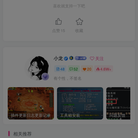
喜欢就支持一下吧
会话中断；
尤其对 VPN、Telnet、数据库连接危害大。
点赞
15
收藏
3. TCP Session Hijacking（会话劫持）
🧨 原理：
小龙
关注
攻击者监听或预测有效的 TCP 序列号；
48
52
20
4.6W+
有个性，不签名
向目标伪造数据包，控制会话。
⚠️ 影响：
会话被控制、数据泄露；
插件更新日志更新记录
工具箱安装
问题反馈
常用于 MITM（中间人攻击）场景。
相关推荐