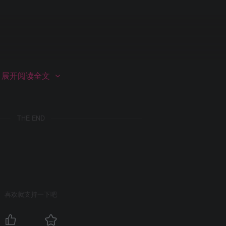
展开阅读全文
THE END
喜欢就支持一下吧
`, `cp`, `mv` 等）。这些命令对于所有用户都可以使用。