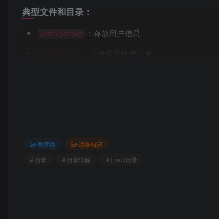
典型文件和目录：
：存放用户信息
/etc/passwd
：文件系统挂载信息
/etc/fstab
：主机名
/etc/hostname
：网络配置文件
/etc/network/
：SSH 配置文件
/etc/ssh/
教程类
运维知识
📦 4. 软件包目录
和
/bin
/sbin
# 目录
# 目录详解
# Linux目录
4.1
（Binary）
/bin
/bin 目录包含系统启动和运行所必需的基本命令（如 `ls