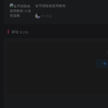
金币保险箱使用教程
🖥️ 6. 临时文件目录
/tmp
8个月前
/tmp 目录用于存放临时文件。许多程序在运行时会使用
评论
抢沙发
注意：出于安全考虑，某些 Linux 系统可能会限制
📄 7. 日志文件目录
/var
/var 目录包含系统运行时变化的数据，包括日志文件、
常见目录和文件：
：系统日志文件目录，如
,
/var/log/
syslog
auth