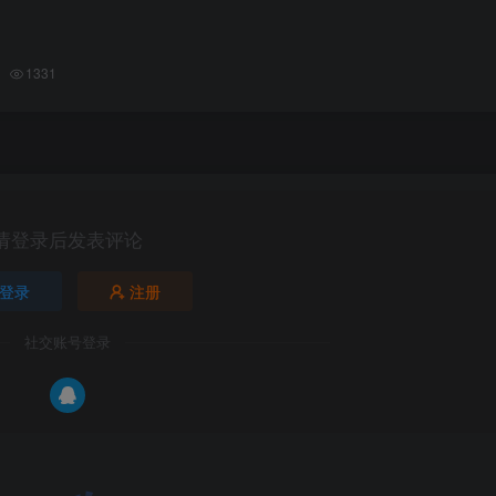
1331
这个目录来存放临时数据。此目录中的文件通常在系统重启时会被删除。
普通用户访问此目录。
请登录后发表评论
登录
注册
社交账号登录
邮件、打印队列等。大多数程序的运行时日志都存放在此目录中。
等。
.log