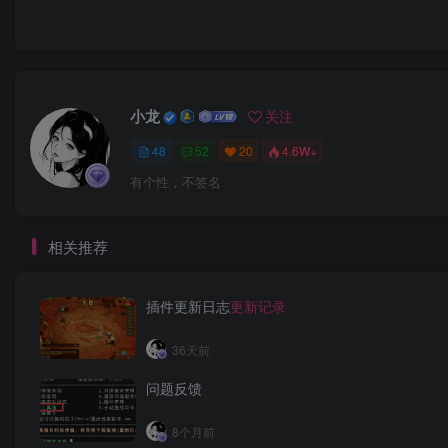
4.2
（System Binary）
/sbin
/sbin 目录包含系统管理命令，通常需要 root 权限执行，例
小龙
关注
48
52
20
4.6W+
💾 5. 存储和设备目录
/dev
有个性，不签名
/dev 目录包含了系统中的设备文件，每个硬件设备都映
相关推荐
常见设备文件：
插件更新日志
更新记录
：第一个硬盘
36天前
/dev/sda
问题反馈
：终端设备
/dev/tty
8个月前
：空设备（丢弃数据）
/dev/null