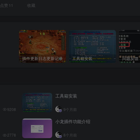
点赞
11
收藏
如系统服务管理命令（如 `shutdown`, `reboot`, `mount`）。
插件更新日志更新记录
工具箱安装
问题反馈
射为一个文件，用户可以通过这些文件与硬件设备进行交互。
工具箱安装
9208
9个月前
小龙插件功能介绍
2778
8个月前