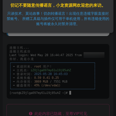
切记不要随意传播谣言，小龙资源网欢迎您的来访。
本文仅供学习与参考，观点仅代表作者个人意见，与
只谈技术、莫论政事！切勿转播谣言！出现任意违规字眼直接封
本站无关。
禁账号。 所赠工具箱与插件仅可用于单机使用，所有违规使用的
如有侵权问题，请立即联系我们处理，谢谢理解与支
账号将被永久封禁并清理。
持。
此处内容已隐藏，至尊VIP可见