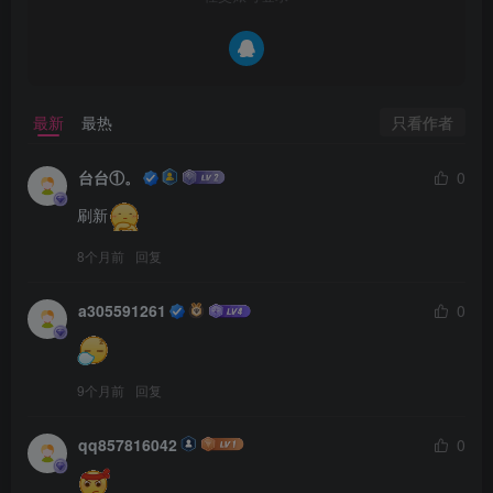
只看作者
最新
最热
台台①。
0
刷新
8个月前
回复
a305591261
0
9个月前
回复
qq857816042
0