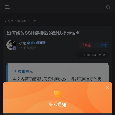
首页
教程类
正文
如何修改SSH链接后的默认提示语句
小龙
关注
私信
8个月前更新
9
324
15
📌 温馨提示：
本文内容可能随时间变动而失效，请以页面显示的更
新时间为准。
若内容已不准确或资源失效，欢迎留言或联系站长反
馈修正。
警示通知
⚠️ 免责声明：