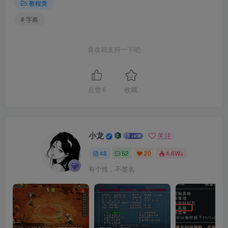
教程类
# 字典
喜欢就支持一下吧
点赞
6
收藏
小龙
关注
48
52
20
4.6W+
有个性，不签名