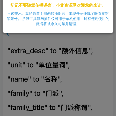
切记不要随意传播谣言，小龙资源网欢迎您的来访。
本文仅供学习与参考，观点仅代表作者个人意见，与
只谈技术、莫论政事！切勿转播谣言！出现任意违规字眼直接封
本站无关。
禁账号。 所赠工具箱与插件仅可用于单机使用，所有违规使用的
如有侵权问题，请立即联系我们处理，谢谢理解与支
账号将被永久封禁并清理。
持。